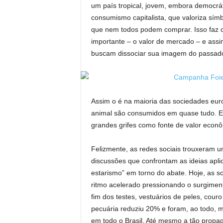
um país tropical, jovem, embora democrá
consumismo capitalista, que valoriza símb
que nem todos podem comprar. Isso faz 
importante – o valor de mercado – e assi
buscam dissociar sua imagem do passad
Assim o é na maioria das sociedades euro
animal são consumidos em quase tudo. E
grandes grifes como fonte de valor econô
Felizmente, as redes sociais trouxeram u
discussões que confrontam as ideias apl
estarismo” em torno do abate. Hoje, as
ritmo acelerado pressionando o surgimen
fim dos testes, vestuários de peles, cou
pecuária reduziu 20% e foram, ao todo, m
em todo o Brasil. Até mesmo a tão propa