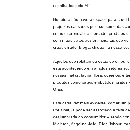
espalhados pelo MT.
No futuro não haverá espaço para cruel
prejuízos causados pelo consumo das ca
como diferencial de mercado, produtos q
sem maus tratos aos animais. Eis que ve
cruel, errado, brega, chique na nossa so
Aqueles que relutam ou estão de olhos fe
está acontecendo em amplos setores soci
nossas matas, fauna, flora, oceanos; e 
produtos como patês, embutidos, pratos –
Gras.
Está cada vez mais evidente: comer um p
Por sinal, já pode ser associado à falta 
deslumbrada do consumidor – sendo cons
Midleton, Angelina Jolie, Ellen Jabour, Y