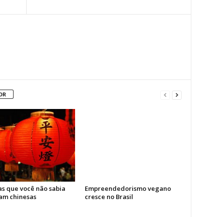
OR
s que você não sabia
Empreendedorismo vegano
am chinesas
cresce no Brasil