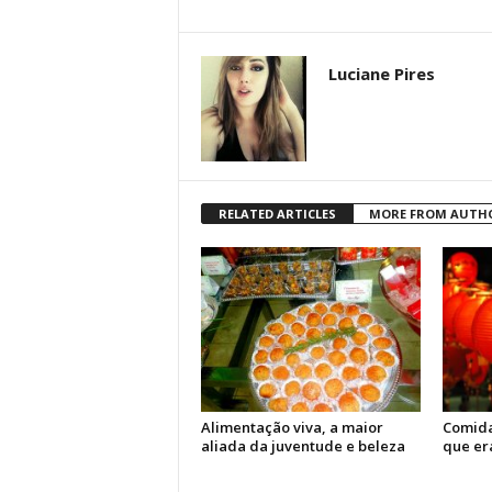
Luciane Pires
RELATED ARTICLES
MORE FROM AUTH
Alimentação viva, a maior
Comida
aliada da juventude e beleza
que er