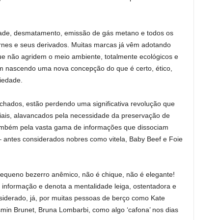
dade, desmatamento, emissão de gás metano e todos os
rnes e seus derivados. Muitas marcas já vêm adotando
ue não agridem o meio ambiente, totalmente ecológicos e
m nascendo uma nova concepção do que é certo, ético,
ciedade.
chados, estão perdendo uma significativa revolução que
ais, alavancados pela necessidade da preservação de
também pela vasta gama de informações que dissociam
 antes considerados nobres como vitela, Baby Beef e Foie
equeno bezerro anêmico, não é chique, não é elegante!
de informação e denota a mentalidade leiga, ostentadora e
iderado, já, por muitas pessoas de berço como Kate
asmin Brunet, Bruna Lombarbi, como algo ‘cafona’ nos dias