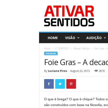
A
t
i
v
a
r
S
HOME
VISÃO
AUDIÇÃO
e
n
Home
6º SENTIDO
Pensar Poético
Foie Gras – 
t
PALADAR
i
Foie Gras – A deca
d
o
s
By
Luciane Pires
-
August 22, 2015
2876
O que é brega? O que é chique? Todos 
são construídos com base na filosofia, ec