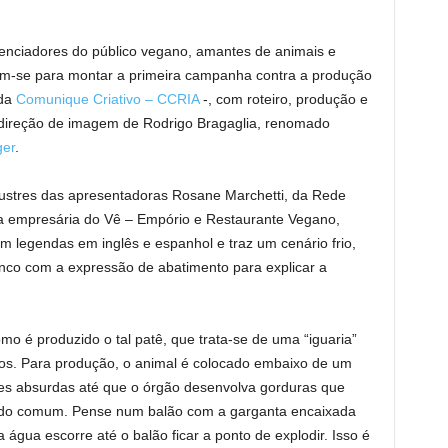
uenciadores do público vegano, amantes de animais e
am-se para montar a primeira campanha contra a produção
 da
Comunique Criativo – CCRIA
-, com roteiro, produção e
m direção de imagem de Rodrigo Bragaglia, renomado
ger
.
lustres das apresentadoras Rosane Marchetti, da Rede
a empresária do Vê – Empório e Restaurante Vegano,
m legendas em inglês e espanhol e traz um cenário frio,
nco com a expressão de abatimento para explicar a
omo é produzido o tal patê, que trata-se de uma “iguaria”
sos. Para produção, o animal é colocado embaixo de um
es absurdas até que o órgão desenvolva gorduras que
 do comum. Pense num balão com a garganta encaixada
 água escorre até o balão ficar a ponto de explodir. Isso é