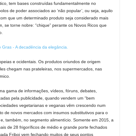
tico, tem bases construídas fundamentalmente no
olos de poder associados ao ‘não popular’, ou seja, aquilo
com que um determinado produto seja considerado mais
m, se torne nobre: “chique” perante os Novos Ricos que
o.
peias e ocidentais. Os produtos oriundos de origem
les chegam nas prateleiras, nos supermercados, nas
mico.
ma gama de informações, vídeos, fóruns, debates,
icadas pela publicidade, quando vendem um “bem
 sociedades vegetarianas e veganas vêm crescendo num
to de novos mercados com insumos substitutivos para o
ro e, também, no segmento alimentício. Somente em 2015, a
ais de 28 frigoríficos de médio e grande porte fechados
gada Friboi vem fechando muitos de seus pontos