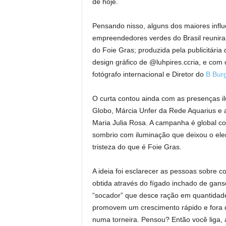
de hoje.
Pensando nisso, alguns dos maiores infl
empreendedores verdes do Brasil reunir
do Foie Gras; produzida pela publicitária
design gráfico de @luhpires.ccria, e co
fotógrafo internacional e Diretor do
B Bur
O curta contou ainda com as presenças i
Globo, Márcia Unfer da Rede Aquarius e 
Maria Julia Rosa. A campanha é global co
sombrio com iluminação que deixou o ele
tristeza do que é Foie Gras.
A ideia foi esclarecer as pessoas sobre c
obtida através do fígado inchado de gan
“socador” que desce ração em quantidad
promovem um crescimento rápido e fora
numa torneira. Pensou? Então você liga, a