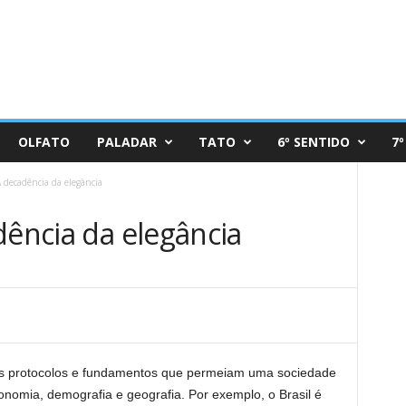
OLFATO
PALADAR
TATO
6º SENTIDO
7º
A decadência da elegância
dência da elegância
os protocolos e fundamentos que permeiam uma sociedade
onomia, demografia e geografia. Por exemplo, o Brasil é