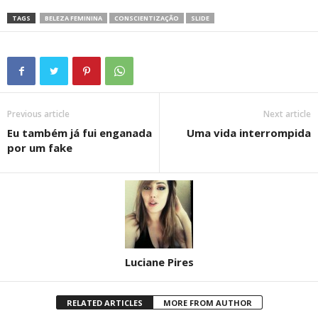
TAGS
BELEZA FEMININA
CONSCIENTIZAÇÃO
SLIDE
Previous article
Next article
Eu também já fui enganada
Uma vida interrompida
por um fake
Luciane Pires
RELATED ARTICLES
MORE FROM AUTHOR