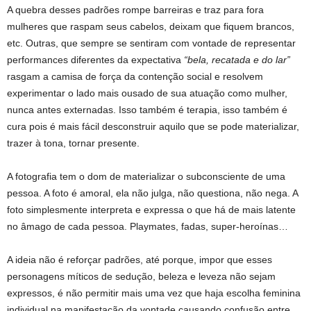
A quebra desses padrões rompe barreiras e traz para fora
mulheres que raspam seus cabelos, deixam que fiquem brancos,
etc. Outras, que sempre se sentiram com vontade de representar
performances diferentes da expectativa
“bela, recatada e do lar”
rasgam a camisa de força da contenção social e resolvem
experimentar o lado mais ousado de sua atuação como mulher,
nunca antes externadas. Isso também é terapia, isso também é
cura pois é mais fácil desconstruir aquilo que se pode materializar,
trazer à tona, tornar presente.
A fotografia tem o dom de materializar o subconsciente de uma
pessoa. A foto é amoral, ela não julga, não questiona, não nega. A
foto simplesmente interpreta e expressa o que há de mais latente
no âmago de cada pessoa. Playmates, fadas, super-heroínas…
A ideia não é reforçar padrões, até porque, impor que esses
personagens míticos de sedução, beleza e leveza não sejam
expressos, é não permitir mais uma vez que haja escolha feminina
individual na manifestação da vontade causando confusão entre