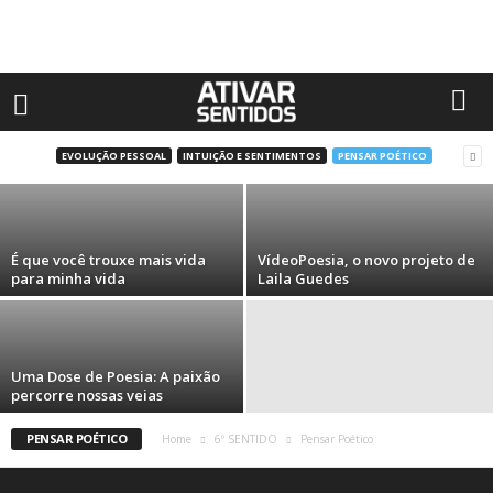
O homem que não sabia abraçar
EVOLUÇÃO PESSOAL
INTUIÇÃO E SENTIMENTOS
PENSAR POÉTICO
Edvando Junior
É que você trouxe mais vida
VídeoPoesia, o novo projeto de
para minha vida
Laila Guedes
Uma Dose de Poesia: A paixão
percorre nossas veias
PENSAR POÉTICO
Home
6º SENTIDO
Pensar Poético