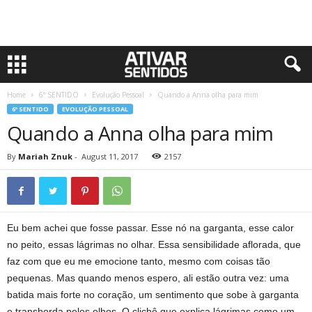
Home
6º SENTIDO
Evolução Pessoal
Quando a Anna olha para mim
6º SENTIDO
EVOLUÇÃO PESSOAL
Quando a Anna olha para mim
By
Mariah Znuk
-
August 11, 2017
2157
Eu bem achei que fosse passar. Esse nó na garganta, esse calor
no peito, essas lágrimas no olhar. Essa sensibilidade aflorada, que
faz com que eu me emocione tanto, mesmo com coisas tão
pequenas. Mas quando menos espero, ali estão outra vez: uma
batida mais forte no coração, um sentimento que sobe à garganta
e transborda pelos olhos. O clichê que explica lágrimas como um