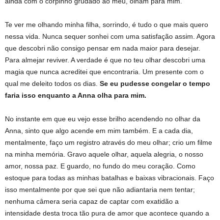
ainda com o corpinho grudado ao meu, olham para mim.
Te ver me olhando minha filha, sorrindo, é tudo o que mais quero
nessa vida. Nunca sequer sonhei com uma satisfação assim. Agora
que descobri não consigo pensar em nada maior para desejar.
Para almejar reviver. A verdade é que no teu olhar descobri uma
magia que nunca acreditei que encontraria. Um presente com o
qual me deleito todos os dias.
Se eu pudesse congelar o tempo
faria isso enquanto a Anna olha para mim.
No instante em que eu vejo esse brilho acendendo no olhar da
Anna, sinto que algo acende em mim também. E a cada dia,
mentalmente, faço um registro através do meu olhar; crio um filme
na minha memória. Gravo aquele olhar, aquela alegria, o nosso
amor, nossa paz. E guardo, no fundo do meu coração. Como
estoque para todas as minhas batalhas e baixas vibracionais. Faço
isso mentalmente por que sei que não adiantaria nem tentar;
nenhuma câmera seria capaz de captar com exatidão a
intensidade desta troca tão pura de amor que acontece quando a