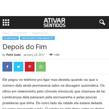
Home
6º SENTIDO
Depois do Fim
6º SENTIDO
PERCEPÇÃO E PENSAMENTO
Depois do Fim
By
Petit Gabi
-
January 22, 2017
1460
Ele pegou no telefone pra ligar mas desistiu quando viu que o
número dela ainda permanecia salvo na discagem automática. Os
olhos em redemoinho pelo cômodo minúsculo que chamava de lar.
Lembranças dela pairavam pela escrivaninha e pelas poucas
prateleiras que tinha. Do outro lado da cidade ela estava deitada
na cama encarando o teto. O celular na mão firme entre os dedos