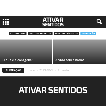
Renascer da Raiz
AUTOESTIMA
CULTURA RELIGIOSA
EVENTOS CÓSMICOS
SUPERAÇÃO
Ana Luísa Neves
O que é a coragem?
A Vida sobre Rodas
SUPERAÇÃO
Home
7º SENTIDO
Superação