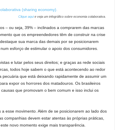
Clique aqui
e veja um infográfico sobre economia colaborativa.
iros – ou seja, 39% – inclinados a comprarem das marcas
omento que os empreendedores têm de construir na crise
e destaque sua marca das demais por se posicionarem
num esforço de estimular o apoio dos consumidores.
istas e lutar pelos seus direitos; e graças as rede sociais
rcas, todos hoje sabem o que está acontecendo ao redor
da pecuária que está deixando rapidamente de assumir um
para expor os horrores dos matadouros. Os brasileiros
r causas que promovam o bem comum e isso inclui os
s a esse movimento. Além de se posicionarem ao lado dos
as companhias devem estar atentas às próprias práticas,
e este novo momento exige mais transparência.