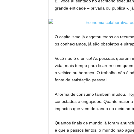
Ei, você aí sentado no escritório executa
grande entidade – privada ou publica -, 
O capitalismo já esgotou todos os recur
os conhecíamos, já são obsoletos e ultra
Você não é o único! As pessoas querem m
vida, mais tempo para ficarem com quem
a velhice ou herança. O trabalho não é 
fonte de satisfação pessoal.
A forma de consumo também mudou. Hoje
conectados e engajados. Quanto maior a 
impactos que vem deixando no meio ambi
Quantos finais de mundo já foram anunci
é que a passos lentos, o mundo não ague