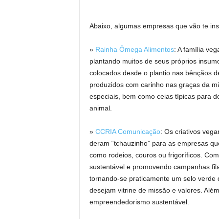
Abaixo, algumas empresas que vão te insp
»
Rainha Ômega Alimentos
: A família ve
plantando muitos de seus próprios insum
colocados desde o plantio nas bênçãos d
produzidos com carinho nas graças da mã
especiais, bem como ceias típicas para
animal.
»
CCRIA Comunicação
: Os criativos vega
deram “tchauzinho” para as empresas qu
como rodeios, couros ou frigoríficos. Co
sustentável e promovendo campanhas filan
tornando-se praticamente um selo verde 
desejam vitrine de missão e valores. Além
empreendedorismo sustentável.