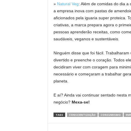
»
Natural Veg
: Além de comidas do dia a d
a empresa inova com pastas de amendoim
aficionados pela iguaria super proteica. 
criativas, a marca prepara agora o prim
pessoas aprenderão receitas, como come
saudáveis, veganos e sustentáveis.
Ninguém disse que foi fácil. Trabalhara
divertido e preenche o coração. Todos 
decidiram viver com coragem para minimi
necessário e começaram a trabalhar gera
planeta.
E aí? Ainda vai continuar sentado nesta 
negócio?
Mexa-se!
TAGS
CONSCIENTIZAÇÃO
CONSUMISMO
EM