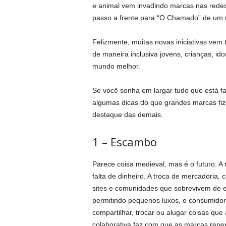
e animal vem invadindo marcas nas redes s
passo a frente para “O Chamado” de um
Felizmente, muitas novas iniciativas vem
de maneira inclusiva jovens, crianças, i
mundo melhor.
Se você sonha em largar tudo que está f
algumas dicas do que grandes marcas fiz
destaque das demais.
1 – Escambo
Parece coisa medieval, mas é o futuro. 
falta de dinheiro. A troca de mercadoria
sites e comunidades que sobrevivem de es
permitindo pequenos luxos, o consumidor
compartilhar, trocar ou alugar coisas q
colaborativa faz com que as marcas repe