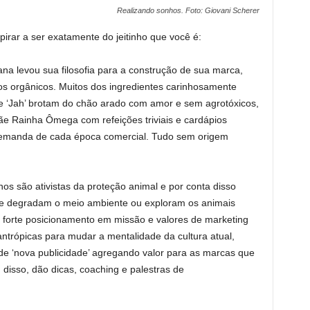
Realizando sonhos. Foto: Giovani Scherer
irar a ser exatamente do jeitinho que você é:
gana levou sua filosofia para a construção de sua marca,
os orgânicos. Muitos dos ingredientes carinhosamente
e ‘Jah’ brotam do chão arado com amor e sem agrotóxicos,
e Rainha Ômega com refeições triviais e cardápios
 demanda de cada época comercial. Tudo sem origem
nos são ativistas da proteção animal e por conta disso
e degradam o meio ambiente ou exploram os animais
m forte posicionamento em missão e valores de marketing
trópicas para mudar a mentalidade da cultura atual,
de ‘nova publicidade’ agregando valor para as marcas que
 disso, dão dicas, coaching e palestras de