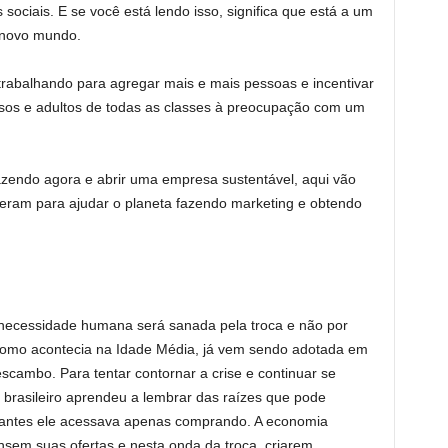
ociais. E se você está lendo isso, significa que está a um
 novo mundo.
 trabalhando para agregar mais e mais pessoas e incentivar
dosos e adultos de todas as classes à preocupação com um
azendo agora e abrir uma empresa sustentável, aqui vão
eram para ajudar o planeta fazendo marketing e obtendo
A necessidade humana será sanada pela troca e não por
, como acontecia na Idade Média, já vem sendo adotada em
cambo. Para tentar contornar a crise e continuar se
 brasileiro aprendeu a lembrar das raízes que pode
ue antes ele acessava apenas comprando. A economia
nsem suas ofertas e nesta onda da troca, criarem