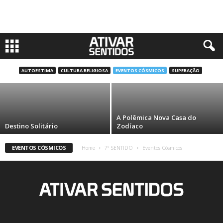
Horóscopo chinês: Quando a ciência e o
misticismo se misturam
AUTOESTIMA
CULTURA RELIGIOSA
EVENTOS CÓSMICOS
SUPERAÇÃO
Luciane Pires
A Polêmica Nova Casa do
Destino Solitário
Zodíaco
EVENTOS CÓSMICOS
Home
7º SENTIDO
Eventos Cósmicos