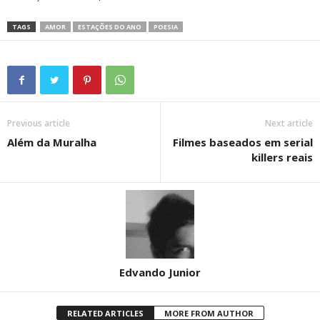
TAGS
AMOR
ESTAÇÕES DO ANO
POESIA
Previous article
Next article
Além da Muralha
Filmes baseados em serial
killers reais
Edvando Junior
RELATED ARTICLES
MORE FROM AUTHOR